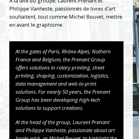
À la tête du groupe, Laurent Prenant et
Philippe Vanheste, passionnés de livres d’art
souhaitent, tout comme Michel Bouvet, mettre
en avant le graphisme.
At the gates of Paris, Rhône-Alpes, Nothern
France and Belgium, the Prenant Group
offers solutions in rotary printing, sheet
printing, shaping, customization, logistics,
data management and web-to-print
solutions. For nearly 50 years, the Prenant
Group has been developing high-tech
solutions to support creations.
At the head of the group, Laurent Prenant
and Philippe Vanheste, passionate about art
books wish, as Michel Bouvet, to highlight the